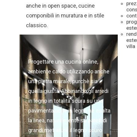
prez
anche in open space, cucine
cons
componibili in muratura e in stile
cont
prog
classico.
este
rend
este
villa
Progettare una cucina online,
ambiente caldo utilizzando anche
una pietra murale, purchè sia
quella giusta. Abbinando gli arredi
in legno in totalità scura su una
pavimentazione in legno ne esalta
la linea, naturalmente su pareti di
grandi metrature il legno scuro