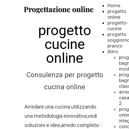
Home
progetto
online
progetto-
progetto
cucine
progetto
cucine
soggiorn
pranzo
Altro
online
prog
bag
mod
Consulenza per progetto
prog
bag
cucina online
clas
arr
cas
2
Arredare una cucina utilizzando
prog
onli
una metodologia innovativa,vedi
inte
soluzioni e idee,arredo completo
cond