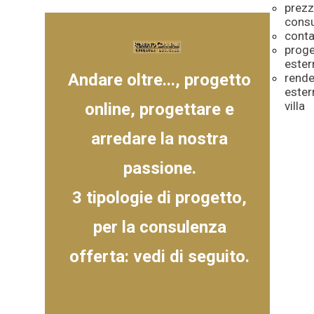
prez
cons
conta
proge
ester
Andare oltre..., progetto
rende
ester
villa
online, progettare e
arredare la nostra
passione.
3 tipologie di progetto,
per la consulenza
offerta: vedi di seguito.