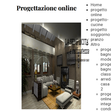
Home
progetto
online
progetto-
cucine
progetto
soggiorno
pranzo
Altro
proge
bagn
mode
proge
bagn
class
arre
casa
2
proge
onlin
integ
condi