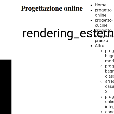
Home
progetto
online
progetto-
cucine
rendering_estern
progetto
soggiorn
pranzo
Altro
prog
bag
mod
prog
bag
Progetto online *
clas
Consulenza di
arr
cas
architettura e
2
arredamento *
prog
onli
Copyright © 2023. *
inte
Home
progetto
www.immoarch.it .
cond