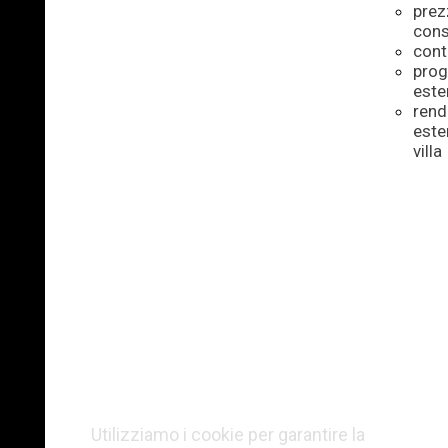
prez
online
progetto-
cons
cont
cucine
progetto soggiorno
prog
este
pranzo
progetto bagno
rend
este
moderno
progetto bagno
villa
classico
arredamento
casa 2
progetto online
integrazione
condizioni.htm
prezz
consulenza
contatti
progetto
esterni
rendering esterno
villa
Mappa del sito
Utilizziamo i cookie per garantire la