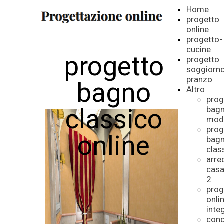
Home
progetto
online
progetto-
cucine
progetto
progetto
soggiorn
pranzo
bagno
Altro
prog
classico
bag
mod
prog
online
bag
clas
arr
cas
2
prog
onli
inte
cond