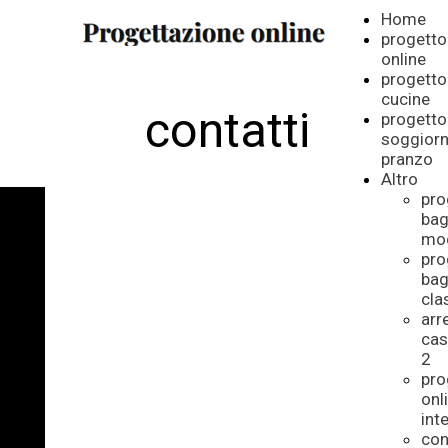
Home
progetto
online
progetto
cucine
contatti
progetto
soggior
pranzo
Altro
pro
ba
Progetto online *
mo
pro
Consulenza di
ba
architettura e
cla
arr
arredamento *
cas
Copyright © 2023. *
2
Home
progetto
pro
www.immoarch.it .
onl
online
progetto-
int
con