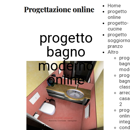
Home
progetto
online
progetto-
cucine
progetto
progetto
soggiorn
pranzo
bagno
Altro
prog
moderno
bag
mod
online
prog
bag
clas
arre
casa
2
prog
onli
inte
cond