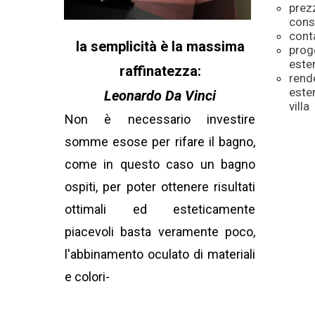
prez
cons
conta
la semplicità è la massima
prog
este
raffinatezza:
rend
este
Leonardo Da Vinci
villa
Non è necessario investire
somme esose per rifare il bagno,
come in questo caso un bagno
ospiti, per poter ottenere risultati
ottimali ed esteticamente
piacevoli basta veramente poco,
l'abbinamento oculato di materiali
e colori-